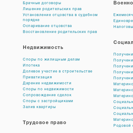
Военно
Брачные договоры
Лишение родительских прав
Установление отцовства в судебном
Ежемесяч
порядке
Единовре
Оспаривание отцовства
Налоговы
Восстановление родительских прав
Социал
Недвижимость
Получени
Споры по жилищным делам
Получени
Ипотека
Получени
Долевое участие в строительстве
Получени
Приватизация
Получени
Дарение недвижимости
Материнс
Споры по недвижимости
Материнс
Сопровождение сделок
Материнс
Споры с застройщиками
Социальн
Залив квартиры
Социальн
Социальн
Материнс
Трудовое право
Родовой 