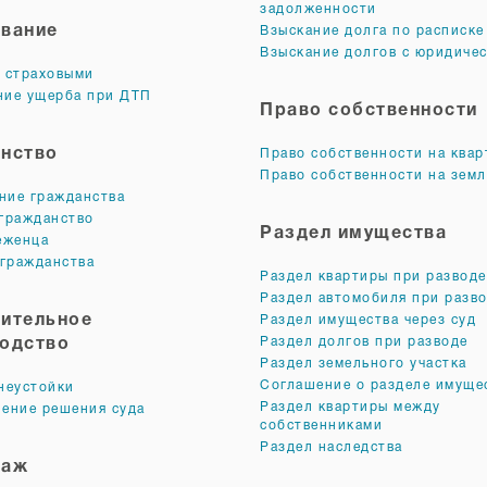
задолженности
вание
Взыскание долга по расписке
Взыскание долгов с юридичес
 страховыми
ие ущерба при ДТП
Право собственности
нство
Право собственности на квар
Право собственности на зем
ие гражданства
гражданство
Раздел имущества
еженца
 гражданства
Раздел квартиры при разводе
Раздел автомобиля при разв
ительное
Раздел имущества через суд
Раздел долгов при разводе
одство
Раздел земельного участка
Соглашение о разделе имуще
неустойки
Раздел квартиры между
ение решения суда
собственниками
Раздел наследства
раж