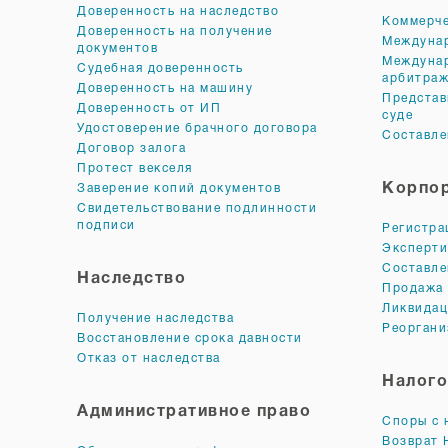
Доверенность на наследство
Коммерче
Доверенность на получение
Междуна
документов
Междуна
Судебная доверенность
арбитра
Доверенность на машину
Представ
Доверенность от ИП
суде
Удостоверение брачного договора
Составле
Договор залога
Протест векселя
Корпор
Заверение копий документов
Свидетельствование подлинности
подписи
Регистра
Эксперти
Составле
Наследство
Продажа 
Ликвидац
Получение наследства
Реоргани
Восстановление срока давности
Отказ от наследства
Налого
Административное право
Споры с 
Возврат