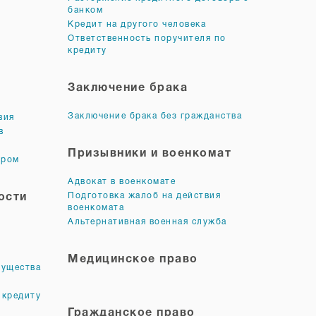
банком
о
Кредит на другого человека
Ответственность поручителя по
кредиту
Заключение брака
Заключение брака без гражданства
вия
в
м
Призывники и военкомат
ором
Адвокат в военкомате
Подготовка жалоб на действия
ости
военкомата
Альтернативная военная служба
Медицинское право
мущества
 кредиту
Гражданское право