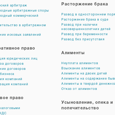
Расторжение брака
ский арбитраж
родные арбитражные споры
Развод в одностороннем пор
родный коммерческий
Расторжение брака в суде
ж
Развод при наличии
ительство в арбитражном
несовершеннолетних детей
Развод при беременности
ние исковых заявлений
Развод без присутствия
ативное право
Алименты
ция юридических лиц
Неуплата алиментов
за договоров
Взыскание алиментов
ние договоров
Алименты на двоих детей
бизнеса
Алименты на содержание бы
ия компаний
Алименты в твердой денежно
зация компаний
Отказ от алиментов
вое право
Усыновление, опека и
попечительство
налоговыми
 НДС