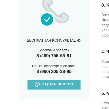
3. 
Зак
Ими 
под
или 
офо
БЕСПЛАТНАЯ КОНСУЛЬТАЦИЯ
Москва и область
4. 
8 (499) 755-65-81
Усы
Санкт-Петербург и область
расп
8 (960) 205-28-95
воз
и вм
ЗАДАТЬ ВОПРОС
5. 
Отка
этих