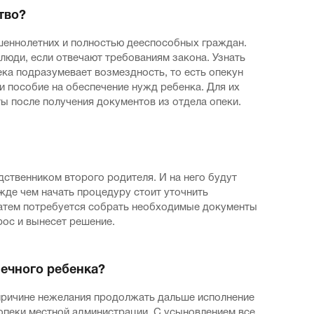
тво?
ршеннолетних и полностью дееспособных граждан.
 люди, если отвечают требованиям закона. Узнать
ека подразумевает возмездность, то есть опекун
и пособие на обеспечение нужд ребенка. Для их
 после получения документов из отдела опеки.
ственником второго родителя. И на него будут
жде чем начать процедуру стоит уточнить
Затем потребуется собрать необходимые документы
рос и вынесет решение.
печного ребенка?
о причине нежелания продолжать дальше исполнение
 опеки местной администрации. С усыновлением все