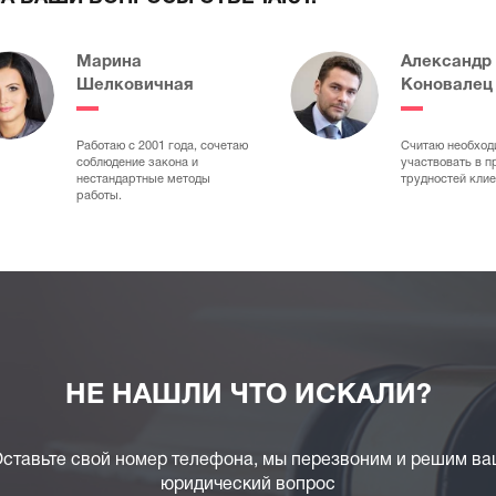
Марина
Александр
Шелковичная
Коновалец
Работаю с 2001 года, сочетаю
Считаю необхо
соблюдение закона и
участвовать в 
нестандартные методы
трудностей клие
работы.
НЕ НАШЛИ ЧТО ИСКАЛИ?
ставьте свой номер телефона, мы перезвоним и решим в
юридический вопрос