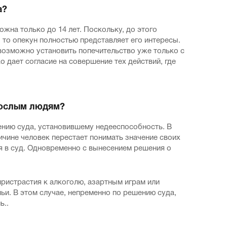
а?
жна только до 14 лет. Поскольку, до этого
 то опекун полностью представляет его интересы.
возможно установить попечительство уже только с
ко дает согласие на совершение тех действий, где
зрослым людям?
нию суда, установившему недееспособность. В
ричине человек перестает понимать значение своих
ся в суд. Одновременно с вынесением решения о
пристрастия к алкоголю, азартным играм или
ьи. В этом случае, непременно по решению суда,
ь..