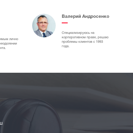
Валерий Андросенко
Специализируюсь на
корпоративном праве, решаю
димым лично
проблемы клиентов с 1993
преодолении
года.
нта.
аш