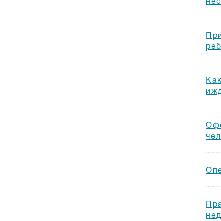
не
При
ре
Как
иж
Офо
че
Опе
Пра
не