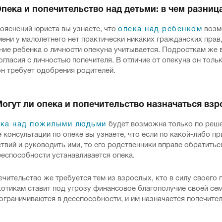
Опека и попечительство над детьми: в чем разниц
ояснений юриста вы узнаете, что
опека над ребенком
возмо
ени у малолетнего нет практически никаких гражданских прав,
ние ребенка о личности опекуна учитывается. Подросткам же 
огласия с личностью попечителя. В отличие от опекуна он толь
он требует одобрения родителей.
Могут ли опека и попечительство назначаться в
ка над пожилыми людьми
будет возможна только по реше
 консультации по опеке вы узнаете, что если по какой-либо п
твий и руководить ими, то его родственники вправе обратить
ееспособности устанавливается опека.
чительство же требуется тем из взрослых, кто в силу своего 
отикам ставит под угрозу финансовое благополучие своей сем
ограничиваются в дееспособности, и им назначается попечител