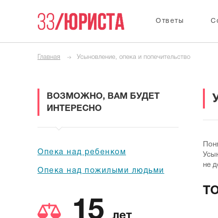
Ответы
С
Главная
Усыновление, опека и попечительство
ВОЗМОЖНО, ВАМ БУДЕТ
ИНТЕРЕСНО
Поня
Опека над ребенком
Усын
не д
Опека над пожилыми людьми
Т
15
лет