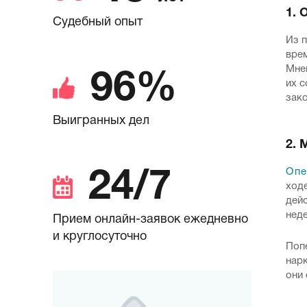
1. 
Судебный опыт
Из п
врем
Мне
96%
их с
зак
Выигранных дел
2. 
Опе
24/7
ходе
дейс
нед
Прием онлайн-заявок ежедневно
и круглосуточно
Попе
нарк
они 