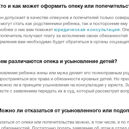
Кто и как может оформить опеку или попечительс
он допускает в качестве опекунов и попечителей только сове
могут стать как родственники ребенка, так и посторонние ему
робнее о них вам поможет
юридическая консультация
. Оп
попечитель получают плату за исполнение своих обязанностей 
рмления вам необходимо будет обратиться в органы соцзащиты
Чем различаются опека и усыновление детей?
новление ребенка жены или мужа делает его полноправным род
ространяться все права и обязанности кровных детей. Но пре
можно ли в принципе усыновление на консультации у юриста. 
есте с заявлением передать их в суд, который рассмотрит воп
Можно ли отказаться от усыновленного или подо
заться от опеки или попечительства можно, в том числе, и п
 обязанностей. Достаточно подать заявление об этом в отдел