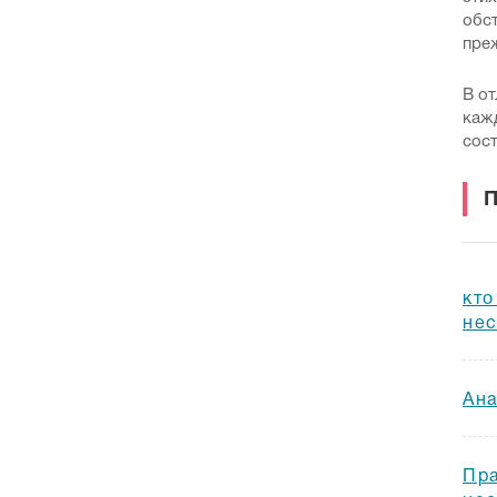
обст
преж
В от
кажд
сос
кто
нес
Ана
Пра