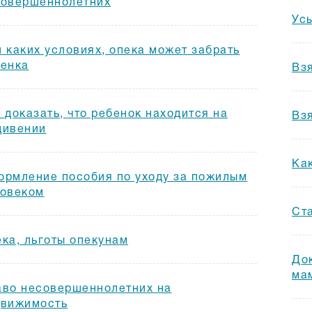
совершеннолетних
Ус
 каких условиях, опека может забрать
бенка
Вз
 доказать, что ребенок находится на
Вз
дивении
Ка
рмление пособия по уходу за пожилым
ловеком
Ст
ка, льготы опекунам
До
ма
во несовершеннолетних на
движимость