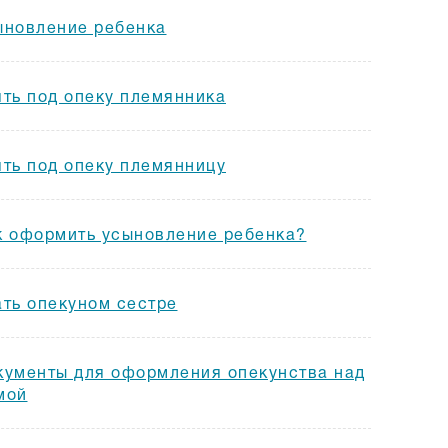
ыновление ребенка
ять под опеку племянника
ять под опеку племянницу
к оформить усыновление ребенка?
ать опекуном сестре
кументы для оформления опекунства над
мой