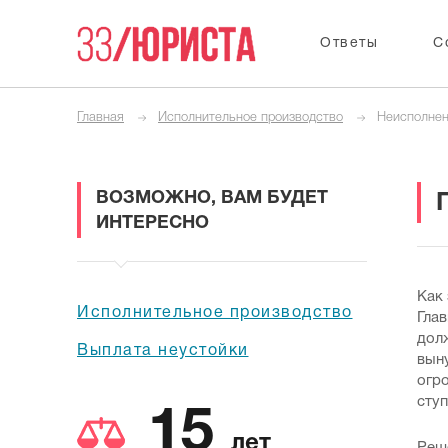
Ответы
С
Главная
Исполнительное производство
Неисполнен
ВОЗМОЖНО, ВАМ БУДЕТ
ИНТЕРЕСНО
Как
Исполнительное производство
Глав
долж
Выплата неустойки
выну
огр
сту
15
лет