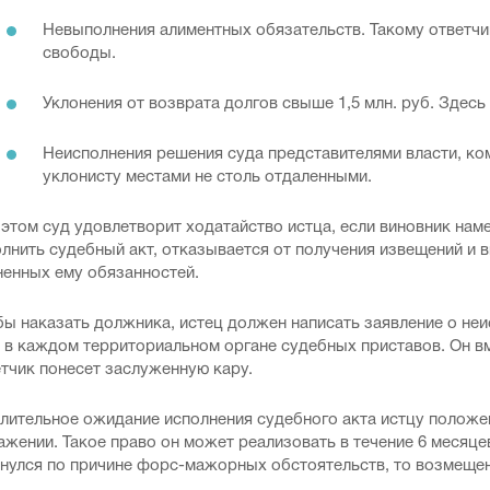
Невыполнения алиментных обязательств. Такому ответчи
свободы.
Уклонения от возврата долгов свыше 1,5 млн. руб. Здес
Неисполнения решения суда представителями власти, ко
уклонисту местами не столь отдаленными.
этом суд удовлетворит ходатайство истца, если виновник нам
лнить судебный акт, отказывается от получения извещений и в
ненных ему обязанностей.
бы наказать должника, истец должен написать заявление о не
ь в каждом территориальном органе судебных приставов. Он в
тчик понесет заслуженную кару.
длительное ожидание исполнения судебного акта истцу полож
жении. Такое право он может реализовать в течение 6 месяце
янулся по причине форс-мажорных обстоятельств, то возмещен