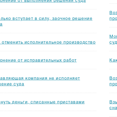
онение от выполнения решения суда
Во
лько вступает в силу, заочное решение
пр
а
Мог
 отменить исполнительное производство
су
онение от исправительных работ
Ка
авляющая компания не исполняет
Во
ение суда
пр
нуть деньги, списанные приставами
Вз
сн