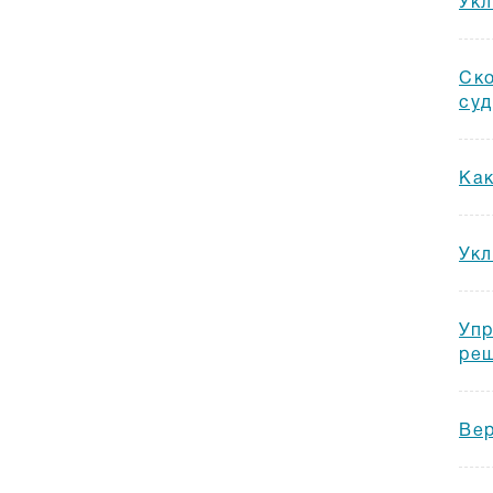
Укл
Ско
суд
Как
Укл
Упр
реш
Вер