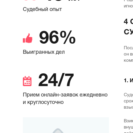
Реше
игн
Судебный опыт
4
С
96%
Посл
Выигранных дел
он в
комп
24/7
1. 
Прием онлайн-заявок ежедневно
Суд
срок
и круглосуточно
взы
Взим
вну