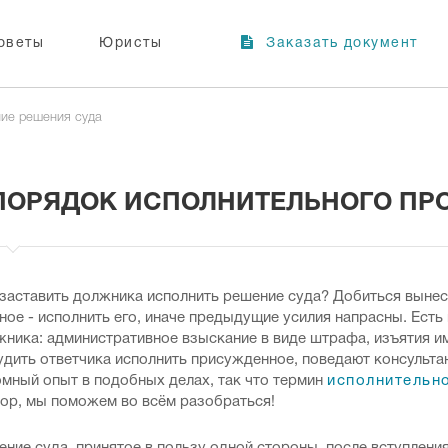
оветы
Юристы
Заказать документ
ие решения суда
ПОРЯДОК ИСПОЛНИТЕЛЬНОГО ПР
 заставить должника исполнить решение суда? Добиться вынес
ное - исполнить его, иначе предыдущие усилия напрасны. Ест
ника: административное взыскание в виде штрафа, изъятия им
дить ответчика исполнить присужденное, поведают консультант
омный опыт в подобных делах, так что термин
исполнительн
пор, мы поможем во всём разобраться!