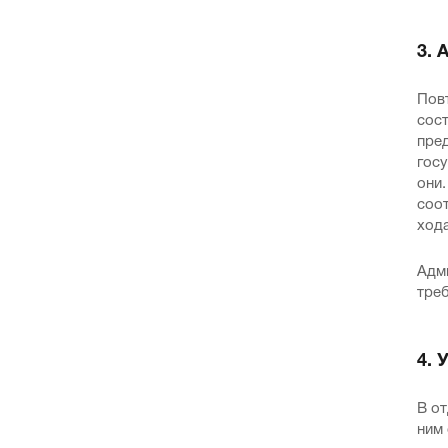
3.
Пов
сост
пре
госу
они.
соо
хода
Адм
треб
4. 
В от
ним 