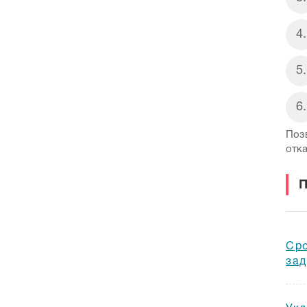
Поз
отк
Сро
за