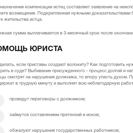
назначения компенсации истец составляет заявление на неисп
лате возмещения. Подкрепленная нужными доказательствами б
е жительства истца.
ежная сумма выплачивается в 3-месячный срок после окончани
ОМОЩЬ ЮРИСТА
делать, если приставы создают волокиту? Как подготовить ну
рить в суде? Выбивание присужденного - процесс долгий и н
цы смотрят на нарушения должника, то впору упасть духом. П
держат в трудную минуту и выполнят всю неблагодарную работ
проведут переговоры с должником;
займутся составлением претензий и исков;
обжалуют нарушения государственных работников;