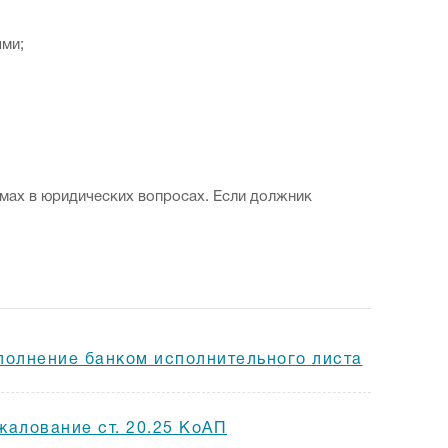
ями;
емах в юридических вопросах. Если должник
полнение банком исполнительного листа
жалование ст. 20.25 КоАП