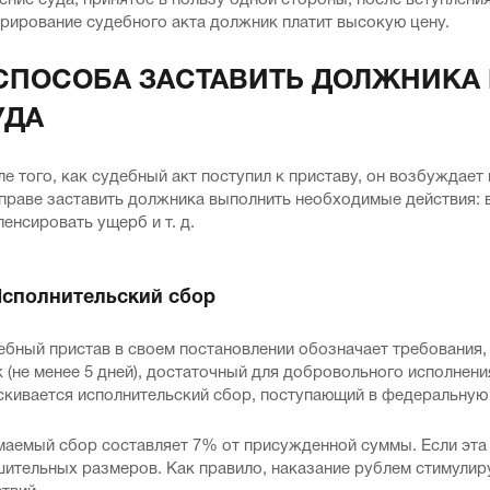
ние суда, принятое в пользу одной стороны, после вступления
орирование судебного акта должник платит высокую цену.
 СПОСОБА ЗАСТАВИТЬ ДОЛЖНИКА
УДА
е того, как судебный акт поступил к приставу, он возбуждает
праве заставить должника выполнить необходимые действия: в
енсировать ущерб и т. д.
Исполнительский сбор
ебный пристав в своем постановлении обозначает требования,
 (не менее 5 дней), достаточный для добровольного исполнени
скивается исполнительский сбор, поступающий в федеральную 
аемый сбор составляет 7% от присужденной суммы. Если эта 
шительных размеров. Как правило, наказание рублем стимули