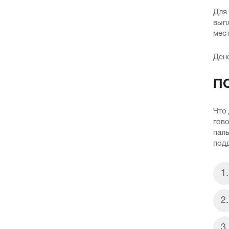
Для 
вып
мест
Ден
П
Что 
гово
паль
под