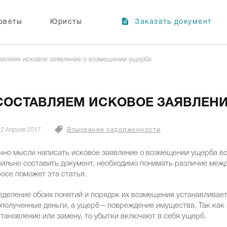
оветы
Юристы
Заказать документ
авляем исковое заявление о возмещении ущерба
СОСТАВЛЯЕМ ИСКОВОЕ ЗАЯВЛЕН
2 Апреля 2017
Взыскание задолженности
но мысли написать исковое заявление о возмещении ущерба во
ильно составить документ, необходимо понимать различие межд
осе поможет эта статья.
деление обоих понятий и порядок их возмещения устанавливает 
полученные деньги, а ущерб – повреждение имущества. Так как 
тановление или замену, то убытки включают в себя ущерб.