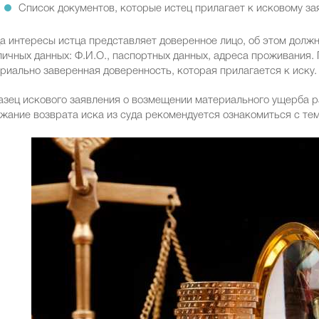
Список документов, которые истец прилагает к исковому за
а интересы истца представляет доверенное лицо, об этом должн
личных данных: Ф.И.О., паспортных данных, адреса проживания
риально заверенная доверенность, которая прилагается к иску.
зец искового заявления о возмещении материального ущерба ра
жание возврата иска из суда рекомендуется ознакомиться с тем