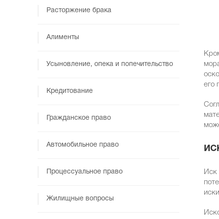
Расторжение брака
Алименты
Кром
мора
Усыновление, опека и попечительство
оско
его 
Кредитование
Согл
мате
Гражданское право
може
Автомобильное право
ИС
Процессуальное право
Иск 
поте
иски
Жилищные вопросы
Иско