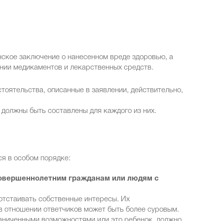
нское заключение о нанесенном вреде здоровью, а
нии медикаментов и лекарственных средств.
стоятельства, описанные в заявлении, действительно,
ы должны быть составлены для каждого из них.
я в особом порядке:
овершеннолетним гражданам или людям с
отстаивать собственные интересы. Их
 в отношении ответчиков может быть более суровым.
раниченными возможностями или это ребенок, должно