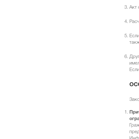
Акт 
Рас
Если
такж
Друг
имел
Если
ОС
Зако
При
огр
Граж
пред
Инфо