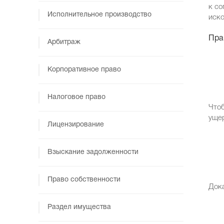
к со
Исполнительное производство
иско
Пра
Арбитраж
Корпоративное право
Налоговое право
Чтоб
ущер
Лицензирование
Взыскание задолженности
Право собственности
Дока
Раздел имущества