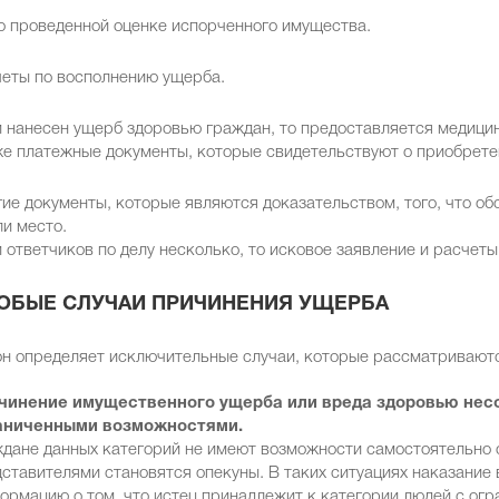
о проведенной оценке испорченного имущества.
четы по восполнению ущерба.
 нанесен ущерб здоровью граждан, то предоставляется медици
е платежные документы, которые свидетельствуют о приобрете
ие документы, которые являются доказательством, того, что об
и место.
 ответчиков по делу несколько, то исковое заявление и расчет
ОБЫЕ СЛУЧАИ ПРИЧИНЕНИЯ УЩЕРБА
н определяет исключительные случаи, которые рассматриваютс
чинение имущественного ущерба или вреда здоровью нес
аниченными возможностями.
дане данных категорий не имеют возможности самостоятельно 
ставителями становятся опекуны. В таких ситуациях наказание
рмацию о том, что истец принадлежит к категории людей с ог