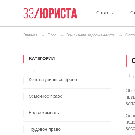
Ответы
С
Главная
Блог
Взыскание задолженности
Сост
КАТЕГОРИИ
0
Конституционное право
Обыч
Семейное право
прав
вопр
Недвижимость
Опре
недо
восс
Трудовое право