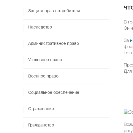
ЧТ
Защита прав потребителя
В гр
Наследство
Он н
За
н
Административное право
форм
то в
Уголовное право
Преж
Для 
Военное право
Социальное обеспечение
Страхование
Возм
Гражданство
регу