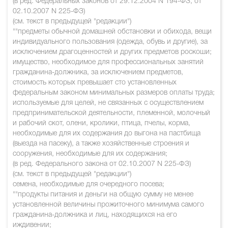
(в ред. Федеральных законов от 29.12.2004 N 194-ФЗ, от
02.10.2007 N 225-ФЗ)
(см. текст в предыдущей "редакции")
""предметы обычной домашней обстановки и обихода, вещи
индивидуального пользования (одежда, обувь и другие), за
исключением драгоценностей и других предметов роскоши;
имущество, необходимое для профессиональных занятий
гражданина-должника, за исключением предметов,
стоимость которых превышает сто установленных
федеральным законом минимальных размеров оплаты труда;
используемые для целей, не связанных с осуществлением
предпринимательской деятельности, племенной, молочный
и рабочий скот, олени, кролики, птица, пчелы, корма,
необходимые для их содержания до выгона на пастбища
(выезда на пасеку), а также хозяйственные строения и
сооружения, необходимые для их содержания;
(в ред. Федерального закона от 02.10.2007 N 225-ФЗ)
(см. текст в предыдущей "редакции")
семена, необходимые для очередного посева;
""продукты питания и деньги на общую сумму не менее
установленной величины прожиточного минимума самого
гражданина-должника и лиц, находящихся на его
иждивении;