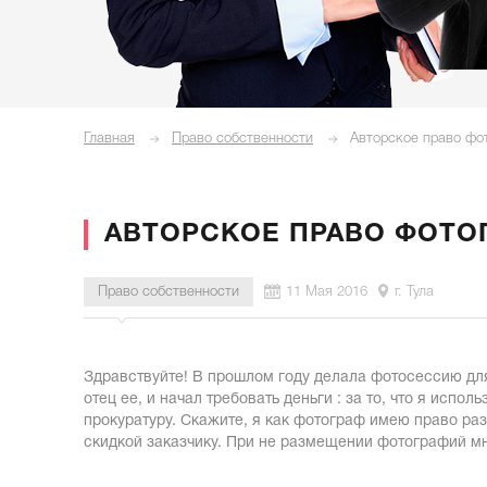
Главная
Право собственности
Авторское право фо
АВТОРСКОЕ ПРАВО ФОТО
Право собственности
11 Мая 2016
г. Тула
Здравствуйте! В прошлом году делала фотосессию для
отец ее, и начал требовать деньги : за то, что я исп
прокуратуру. Скажите, я как фотограф имею право ра
скидкой заказчику. При не размещении фотографий мн