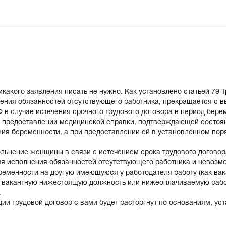
никакого заявления писать не нужно. Как установлено статьей 79 
ния обязанностей отсутствующего работника, прекращается с вы
 в случае истечения срочного трудового договора в период бер
 предоставлении медицинской справки, подтверждающей состоян
ния беременности, а при предоставлении ей в установленном поря
ольнение женщины в связи с истечением срока трудового договор
мя исполнения обязанностей отсутствующего работника и невоз
ременности на другую имеющуюся у работодателя работу (как ва
 вакантную нижестоящую должность или нижеоплачиваемую рабо
.
ции трудовой договор с вами будет расторгнут по основаниям, уст