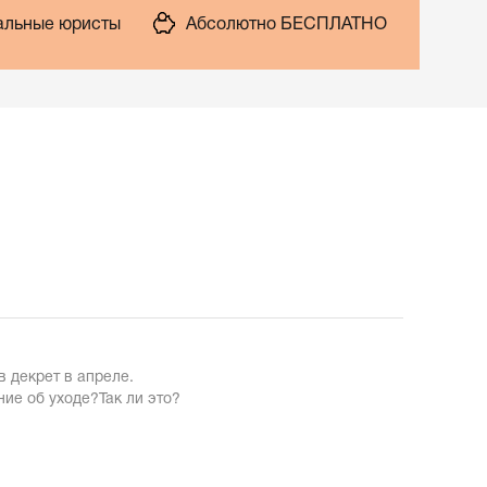
льные юристы
Абсолютно БЕСПЛАТНО
в декрет в апреле.
ние об уходе?Так ли это?