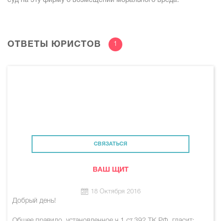
суд на эту фирму о возмещении морального вреда.
ОТВЕТЫ ЮРИСТОВ
1
СВЯЗАТЬСЯ
ВАШ ЩИТ
18 Октября 2016
Добрый день!
Общее правило, установленное ч.1 ст.392 ТК РФ, гласит: