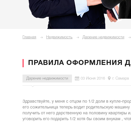
Главная
Недвижимость
Дарение недвижимости
ПРАВИЛА ОФОРМЛЕНИЯ Д
Дарение недвижимости
03 Июня 2016
г. Самара
Здравствуйте, у меня с отцом по 1/2 доли в купле-про
его сожительница теперь водит родительскую машину 
получить от него дарственную на половину квартиры и
уговорить его подарить 1/2 хотя бы своим внукам , ч