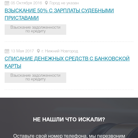
05 Октября 2016
Город не указан
ВЗЫСКАНИЕ 50% С ЗАРПЛАТЫ СУДЕБНЫМИ
ПРИСТАВАМИ
Взыскание задолженности
по кредиту
13 Мая 2017
г. Нижний Новгород
СПИСАНИЕ ДЕНЕЖНЫХ СРЕДСТВ С БАНКОВСКОЙ
КАРТЫ
Взыскание задолженности
по кредиту
НЕ НАШЛИ ЧТО ИСКАЛИ?
Оставьте свой номер телефона, мы перезвоним