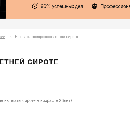
96% успешных дел
Профессиона
тии
Выплаты совершеннолетней сироте
ЕТНЕЙ СИРОТЕ
е выплаты сироте в возрасте 23лет?