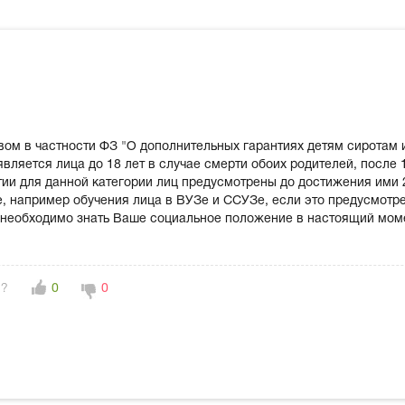
ом в частности ФЗ "О дополнительных гарантиях детям сиротам 
является лица до 18 лет в случае смерти обоих родителей, пос
тии для данной категории лиц предусмотрены до достижения ими 2
ае, например обучения лица в ВУЗе и ССУЗе, если это предусмот
 необходимо знать Ваше социальное положение в настоящий моме
н?
0
0