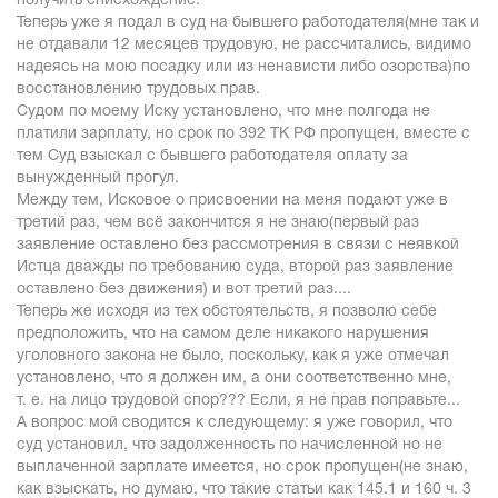
получить снисхождение.
Теперь уже я подал в суд на бывшего работодателя(мне так и
не отдавали 12 месяцев трудовую, не рассчитались, видимо
надеясь на мою посадку или из ненависти либо озорства)по
восстановлению трудовых прав.
Судом по моему Иску установлено, что мне полгода не
платили зарплату, но срок по 392 ТК РФ пропущен, вместе с
тем Суд взыскал с бывшего работодателя оплату за
вынужденный прогул.
Между тем, Исковое о присвоении на меня подают уже в
третий раз, чем всё закончится я не знаю(первый раз
заявление оставлено без рассмотрения в связи с неявкой
Истца дважды по требованию суда, второй раз заявление
оставлено без движения) и вот третий раз....
Теперь же исходя из тех обстоятельств, я позволю себе
предположить, что на самом деле никакого нарушения
уголовного закона не было, поскольку, как я уже отмечал
установлено, что я должен им, а они соответственно мне,
т. е. на лицо трудовой спор??? Если, я не прав поправьте...
А вопрос мой сводится к следующему: я уже говорил, что
суд установил, что задолженность по начисленной но не
выплаченной зарплате имеется, но срок пропущен(не знаю,
как взыскать, но думаю, что такие статьи как 145.1 и 160 ч. 3