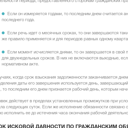
ельности периода, предоставленного сторонам гражданских пр
Если он измеряется годами, то последним днем считается ан
последнего года.
Если речь идет о месячных сроках, то они завершаются та
же правило применяется и для периодов равных одному квартал
Если момент исчисляется днями, то он завершается в свой 
для двухнедельных сроков. В них не включаются выходные, есл
нормативном акте.
учаях, когда срок взыскания задолженности заканчивается днем,
деления даты его завершения используется день, завершающий 
, то последним его днем признается рабочий день, которым нач
век действует в пределах установленных промежутков при усло
ла следующих суток. Если же исполнение обязанности связано с
о исполнить ее до истечения часа окончания рабочей деятельн
ОК ИСКОВОЙ ДАВНОСТИ ПО ГРАЖДАНСКИМ ОБ