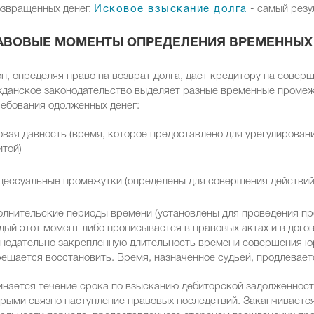
озвращенных денег.
Исковое взыскание долга
- самый резу
АВОВЫЕ МОМЕНТЫ ОПРЕДЕЛЕНИЯ ВРЕМЕННЫ
н, определяя право на возврат долга, дает кредитору на совер
данское законодательство выделяет разные временные промежу
ебования одолженных денег:
вая давность (время, которое предоставлено для урегулировани
той)
ессуальные промежутки (определены для совершения действий 
лнительские периоды времени (установлены для проведения пр
ый этот момент либо прописывается в правовых актах и в догов
нодательно закрепленную длительность времени совершения юр
ешается восстановить. Время, назначенное судьей, продлеваетс
нается течение срока по взысканию дебиторской задолженности
рыми связно наступление правовых последствий. Заканчивается