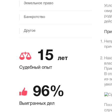
Земельное право
Усло
свид
рода
Банкротство
дейс
Другое
При
Непр
прич
15
лет
Нахо
влас
Судебный опыт
Прио
В от
из-з
увел
96%
Выигранных дел
Посл
случ