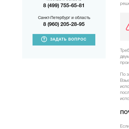
реше
8 (499) 755-65-81
Санкт-Петербург и область
8 (960) 205-28-95
ЗАДАТЬ ВОПРОС
Треб
двум
прои
По з
Взыс
испо
посл
испо
ПО
Если