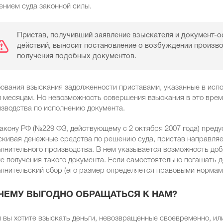
нием суда законной силы.
Пристав, получивший заявление взыскателя и документ-о
действий, выносит постановление о возбуждении производ
получения подобных документов.
ования взыскания задолженности приставами, указанные в исп
 месяцам. Но невозможность совершения взыскания в это вре
зводства по исполнению документа.
акону РФ (№229 ФЗ, действующему с 2 октября 2007 года) пред
кивая денежные средства по решению суда, пристав направляет
лнительного производства. В нем указывается возможность доб
е получения такого документа. Если самостоятельно погашать 
лнительский сбор (его размер определяется правовыми нормам
ЧЕМУ ВЫГОДНО ОБРАЩАТЬСЯ К НАМ?
 вы хотите взыскать деньги, невозвращенные своевременно, ил