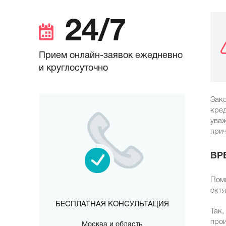
24/7
Прием онлайн-заявок ежедневно
и круглосуточно
Зако
кред
уваж
прич
ВР
Поми
октя
БЕСПЛАТНАЯ КОНСУЛЬТАЦИЯ
Так,
прои
Москва и область