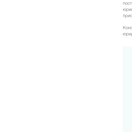
пост
юрис
прис
Конс
юрид