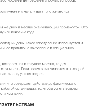
авоотношений для решения спорных вопросов:
алогичная его началу дата того же месяца
ким же днем в месяце оканчивающим промежуток. Это
у или половине года.
последний день. Такое определение используется и
и иное правило не закреплено в специальном
 которого нет в текущем месяце, то для
этот месяц. Если время заканчивается в выходной
инается следующая неделя.
вии, что совершает действие до фактического
 работой организации, то, чтобы успеть вовремя,
ости компании.
ЯЗАТЕЛЬСТВАМ