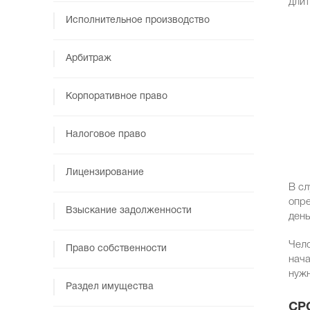
длит
Исполнительное производство
Арбитраж
Корпоративное право
Налоговое право
Лицензирование
В сл
опре
Взыскание задолженности
день
Чело
Право собственности
нача
нужн
Раздел имущества
СР