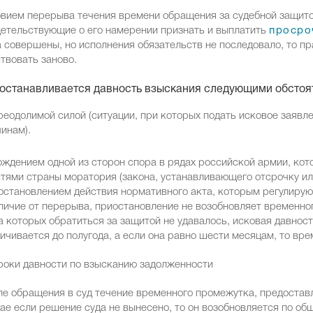
вием перерыва течения времени обращения за судебной защито
етельствующие о его намерении признать и выплатить
просро
 совершены, но исполнения обязательств не последовало, то пр
твовать заново.
останавливается давность взыскания следующими обстоя
еодолимой силой (ситуации, при которых подать исковое заяв
инам).
ждением одной из сторон спора в рядах российской армии, кот
тями страны моратория (закона, устанавливающего отсрочку или
становлением действия нормативного акта, которым регулиру
личие от перерыва, приостановление не возобновляет временно
а которых обратиться за защитой не удавалось, исковая давнос
ичивается до полугода, а если она равно шести месяцам, то вре
е обращения в суд течение временного промежутка, предоставл
ае если решение суда не вынесено, то он возобновляется по об