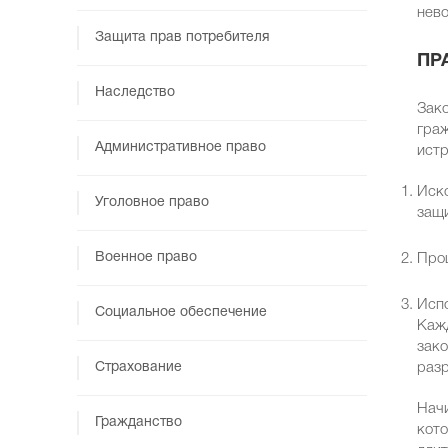
нев
Защита прав потребителя
ПР
Наследство
Зако
граж
Административное право
истр
Иско
Уголовное право
защи
Военное право
Проц
Испо
Социальное обеспечение
Кажд
зако
Страхование
разр
Начи
Гражданство
кото