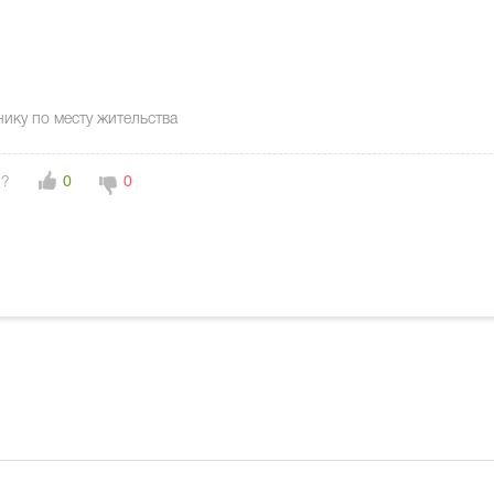
ику по месту жительства
н?
0
0