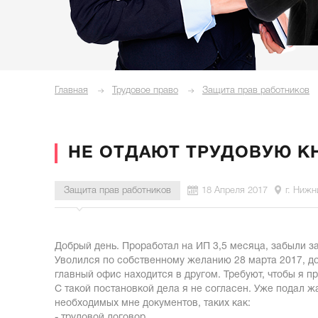
Главная
Трудовое право
Защита прав работников
НЕ ОТДАЮТ ТРУДОВУЮ К
Защита прав работников
18 Апреля 2017
г. Нижн
Добрый день. Проработал на ИП 3,5 месяца, забыли за
Уволился по собственному желанию 28 марта 2017, до 
главный офис находится в другом. Требуют, чтобы я п
С такой постановкой дела я не согласен. Уже подал ж
необходимых мне документов, таких как:
- трудовой договор,