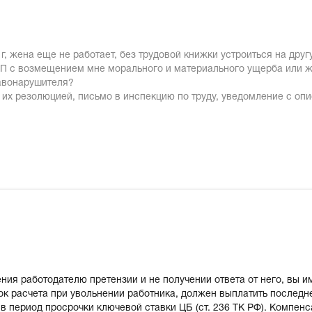
.
г, жена еще не работает, без трудовой книжки устроиться на друг
ИП с возмещением мне морального и материального ущерба или же,
авонарушителя?
 их резолюцией, письмо в инспекцию по труду, уведомление с оп
ния работодателю претензии и не получении ответа от него, вы им
ок расчета при увольнении работника, должен выплатить послед
в период просрочки ключевой ставки ЦБ (ст. 236 ТК РФ). Компен