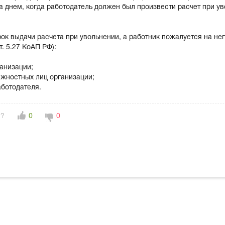
а днем, когда работодатель должен был произвести расчет при ув
ок выдачи расчета при увольнении, а работник пожалуется на не
т. 5.27 КоАП РФ):
ганизации;
олжностных лиц организации;
аботодателя.
н?
0
0