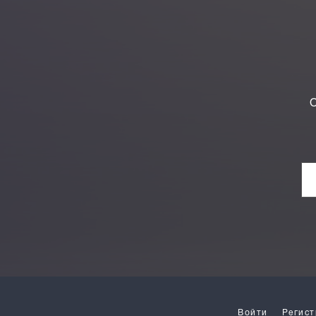
О
Войти
Регист