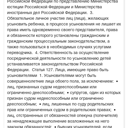
Российской Федерации по представлению Министерства
юстиции Российской Федерации и Министерства
иностранных дел Российской Федерации.
3.
Обязательное личное участие лиц (лица), желающих
усыновить ребенка, в процессе усыновления не лишает их
права иметь одновременно своего представителя, права
и обязанности которого установлены гражданским и
гражданским процессуальным законодательством, а
также пользоваться в необходимых случаях услугами
переводчика.
4. Ответственность за осуществление
посреднической деятельности по усыновлению детей
устанавливается законодательством Российской
Федерации.
Статья 127. Лица, имеющие право быть
усыновителями
1. Усыновителями могут быть
совершеннолетние лица обоего пола, за исключением:
•
лиц, признанных судом недееспособными или
ограниченно дееспособными;
• супругов, один из которых
признан судом недееспособным или ограниченно
дееспособным;
• лиц, лишенных по суду родительских
прав или ограниченных судом в родительских правах;
•
лиц, отстраненных от обязанностей опекуна (попечителя)
за ненадлежащее выполнение возложенных на него
законом обязанностей;
• бывших усыновителей, если