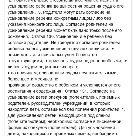
2. Родители вправе отозвать данное ими согласие на
усыновление ребенка до вынесения решения суда о его
усыновлении.
3. Родители могут дать согласие на
усыновление ребенка конкретным лицом либо без
указания конкретного лица. Согласие родителей на
усыновление ребенка может быть дано тоько после его
рождения.
Статья 130. Усыновлен и е ребенка без
согласия родителей
Не требуется согласие родителей
ребенка на его усыновление в случаях, если они:
•
неизвестны или признаны судом безвестно
отсутствующими;
• признаны судом недееспособными;
•
лишены судом родительских прав;
• по причинам, признанным судом неуважительными,
более шести месяцев не
проживают совместно с ребенком и уклоняются от его
воспитания и содержания.
Статья 131. Согласие на
усыновление детей опекунов (попечителей), приемных
родителей, руководителей учреждений, в которых
находятся дети, оставшиеся без попечения родителей
1.
Для усыновления детей, находящихся под опекой
(попечительством), необходимо согласие в письменной
форме их опекунов (попечителей). Для усыновления
детей, находящихся в приемных семьях, необходимо