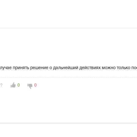
случае принять решение о дальнейший действиях можно только по
н?
0
0