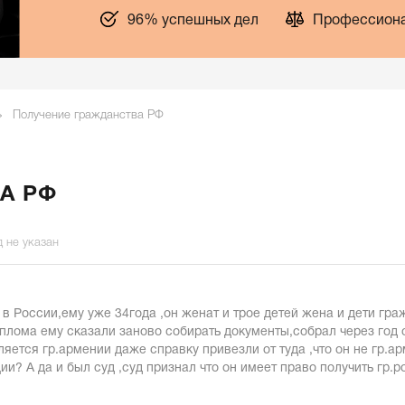
96% успешных дел
Профессиона
Получение гражданства РФ
А РФ
д не указан
 в России,ему уже 34года ,он женат и трое детей жена и дети гр
плома ему сказали заново собирать документы,собрал через год о
вляется гр.армении даже справку привезли от туда ,что он не гр.а
ии? А да и был суд ,суд признал что он имеет право получить гр.