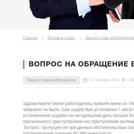
Главная
Трудовое право
Защита прав работодател
ВОПРОС НА ОБРАЩЕНИЕ 
Защита прав работодателя
14 Октября 2014
г. Р
Здравствуйте! Меня работодатель привлёк меня по 16
заявлено не было. Сам ущерб был установлен 1 август
установления ущерба на сегодняшний день прошло бо
причиненного преступлением (но преступление вытека
Вопрос: пропущен ли при данных обстоятельствах ср
постановления пленума ВС РФ пожалуйста....