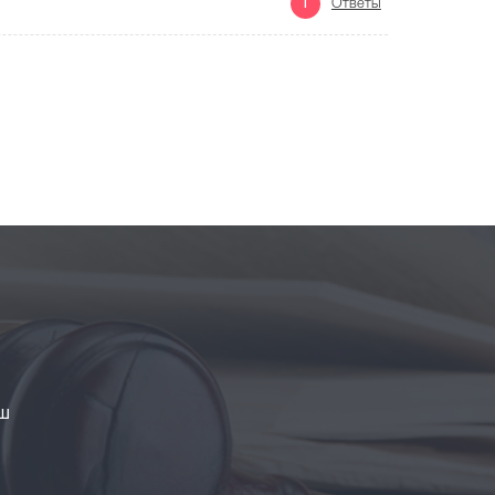
1
Ответы
аш