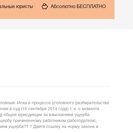
льные юристы
Абсолютно БЕСПЛАТНО
словный. Иска в процессе уголовного разбирательства
я в суд (16 сентября 2014 года) т. е. с момента
суд общей юрисдикции за взысканием ущерба
 ущербу причиненному работником работодателю.
нием ущерба?? ? Дайте ссылку на норму закона и