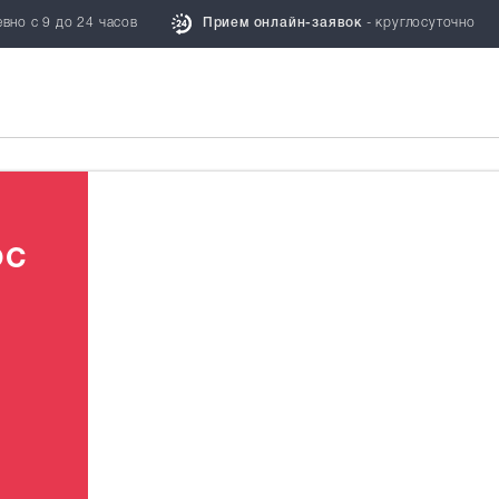
вно с 9 до 24 часов
Прием онлайн-заявок
- круглосуточно
СТНОЙ
ЮРИСТЫ И
ОГ
АДВОКАТЫ
ОС