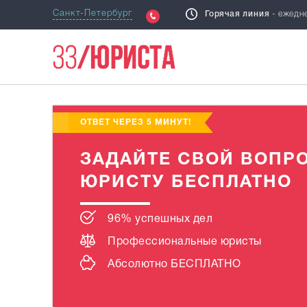
Санкт-Петербург
Горячая линия
- ежедне
ВОПРОСЫ И
НОВО
ОТВЕТЫ
БЛ
ОТВЕТ ЧЕРЕЗ 5 МИНУТ!
ЗАДАЙТЕ СВОЙ ВОПР
ЮРИСТУ БЕСПЛАТНО
96% успешных дел
Профессиональные юристы
Абсолютно
БЕСПЛАТНО