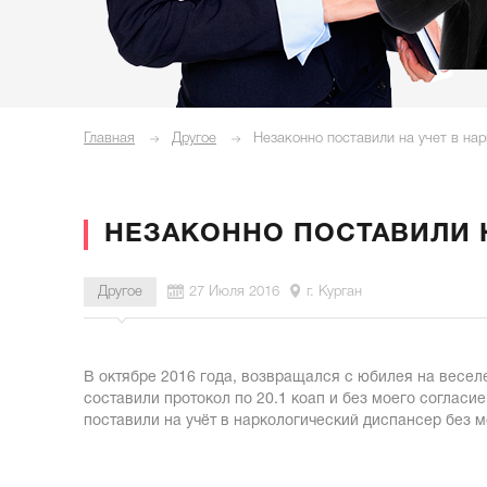
Главная
Другое
Незаконно поставили на учет в на
НЕЗАКОННО ПОСТАВИЛИ 
Другое
27 Июля 2016
г. Курган
В октябре 2016 года, возвращался с юбилея на весел
составили протокол по 20.1 коап и без моего согласи
поставили на учёт в наркологический диспансер без 