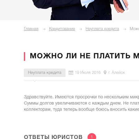
Главная
Кредитование
Неуплата кредита
Можн
МОЖНО ЛИ НЕ ПЛАТИТЬ 
Неуплата кредита
19 Июля 2016
г. Алейск
Здравствуйте. Имеются просрочки по нескольким микр
Суммы долгов увеличиваются с каждым днем. Не плати
коллекторам, туда теперь вообще боюсь вносить какие
ОТВЕТЫ ЮРИСТОВ
1