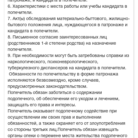
патронаже, и кандидата в попечители.
6. Характеристики с места работы или учебы кандидата в
попечители.
7. Акт(ы) обследования материально-быттового, жилищно-
бытового положения лица, нуждающегося в патронаже и
кандидата в попечители.
8. Письменное согласие заинтересованных лиц
(родственников 1-й степени родства) на назначение
попечителя.
9. При необходимости могут быть затребованы справки из
наркологического, психоневрологического,
туберкулезного диспансеров на кандидата в попечители.
Обязанности по попечительству в форме патронажа
исполняются безвозмездно, кроме случаев,
предусмотренных законодательством.
Попечитель обязан заботиться о содержании
подопечного, об обеспечении его уходом и лечением,
защищать его права и интересы.
Попечитель оказывает подопечному содействие при
осуществлении им своих прав и выполнении
обязанностей, а также охраняет его от злоупотребления
со стороны третьих лиц.Попечитель обязан извещать
органы опеки о перемене места жительства подопечного