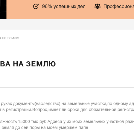
96% успешных дел
Профессиона
а на землю
АВА НА ЗЕМЛЮ
 руках документы(наследство) на земельные участки,по одному ад
т в регистрации.Вопрос,имеет ли сроки для обязательной регист
жность 15000 тыс руб.Адреса у их моих земельных участков разны
м земля до сей поры на моем умершем папе