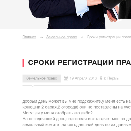
Главная
Земельное право
Сроки регистрации прав
СРОКИ РЕГИСТРАЦИИ ПР
Земельное право
19 Апреля 2016
г. Пермь
добрый день,может вы мне подскажите,у меня есть на
конюшни,2 сарая,2 огорода).они не поставлены на уче
Могут ли у меня отобрать кто либо?
На сегодняшний день,налоговая выставляет мне за дол
земельный комитет,на сегодняшний день по их данны