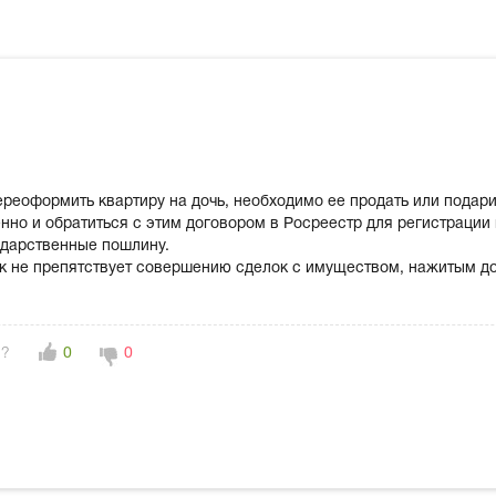
ереоформить квартиру на дочь, необходимо ее продать или подарит
нно и обратиться с этим договором в Росреестр для регистрации
ударственные пошлину.
к не препятствует совершению сделок с имуществом, нажитым до
н?
0
0