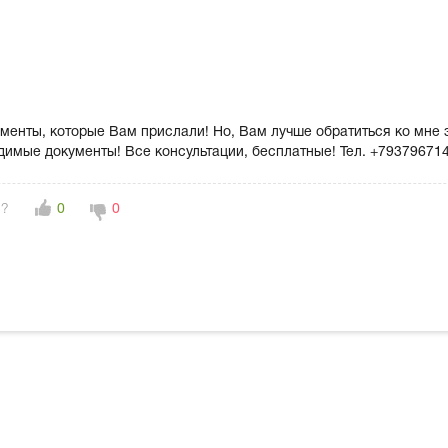
енты, которые Вам прислали! Но, Вам лучше обратиться ко мне з
димые документы! Все консультации, бесплатные! Тел. +79379671
н?
0
0