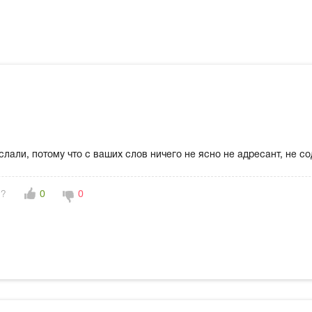
слали, потому что с ваших слов ничего не ясно не адресант, не 
н?
0
0