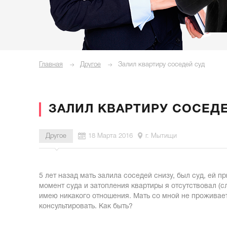
Главная
Другое
Залил квартиру соседей суд
ЗАЛИЛ КВАРТИРУ СОСЕД
Другое
18 Марта 2016
г. Мытищи
5 лет назад мать залила соседей снизу, был суд, ей 
момент суда и затопления квартиры я отсутствовал (с
имею никакого отношения. Мать со мной не проживает у
консультировать. Как быть?