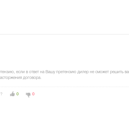
тензию, если в ответ на Вашу претензию дилер не сможет решить ва
расторжения договора.
н?
0
0