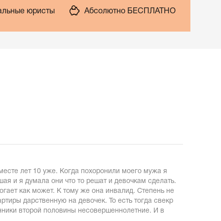
льные юристы
Абсолютно БЕСПЛАТНО
месте лет 10 уже. Когда похоронили моего мужа я
ая и я думала они что то решат и девочкам сделать.
огает как может. К тому же она инвалид. Степень не
ртиры дарственную на девочек. То есть тогда свекр
енники второй половины несовершеннолетние. И в
.