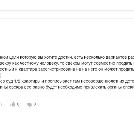
чной цели которую вы хотите достич. есть несколько вариантов ра
свекру как честному человеку, то свекры могут совместно продать
честный и квартира зарегистрирована на на него он может продать
)
рез суд 1/2 квартиры и прописывает там несовершеннолетних дете
ины свекра все равно будет необходимо привлекать органы опек
н?
0
0