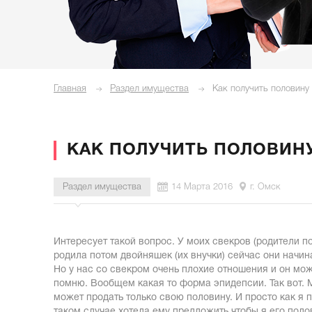
Главная
Раздел имущества
Как получить половину
КАК ПОЛУЧИТЬ ПОЛОВИН
Раздел имущества
14 Марта 2016
г. Омск
Интересует такой вопрос. У моих свекров (родители п
родила потом двойняшек (их внучки) сейчас они начин
Но у нас со свекром очень плохие отношения и он мож
помню. Вообщем какая то форма эпидепсии. Так вот. М
может продать только свою половину. И просто как я
таком случае хотела ему предложить чтобы я его поло