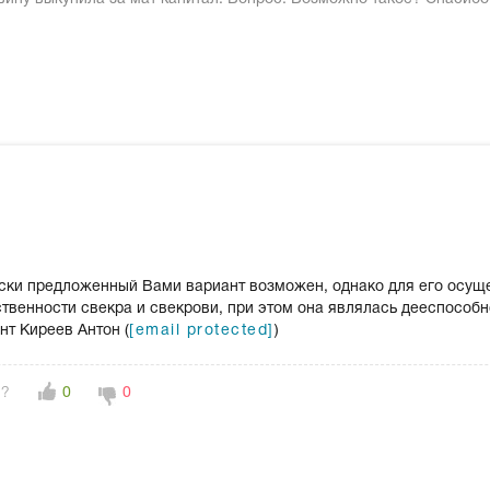
ески предложенный Вами вариант возможен, однако для его осущ
твенности свекра и свекрови, при этом она являлась дееспособн
нт Киреев Антон (
[email protected]
)
н?
0
0