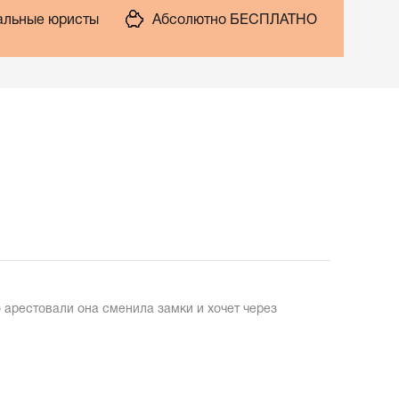
льные юристы
Абсолютно БЕСПЛАТНО
о арестовали она сменила замки и хочет через