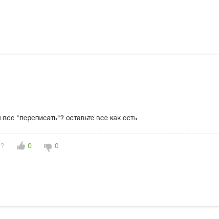
все "переписать"? оставьте все как есть
н?
0
0