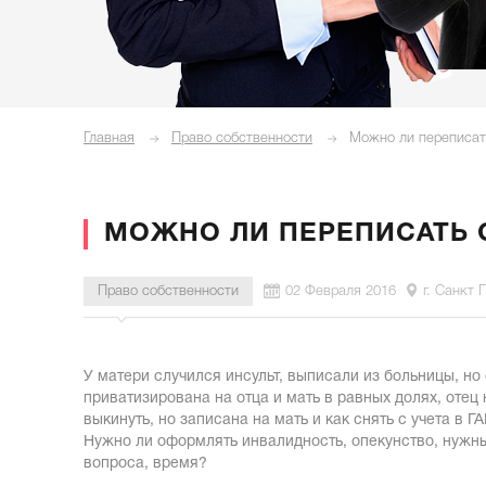
Главная
Право собственности
Можно ли переписат
МОЖНО ЛИ ПЕРЕПИСАТЬ
Право собственности
02 Февраля 2016
г. Санкт 
У матери случился инсульт, выписали из больницы, но 
приватизирована на отца и мать в равных долях, отец
выкинуть, но записана на мать и как снять с учета в 
Нужно ли оформлять инвалидность, опекунство, нужны л
вопроса, время?