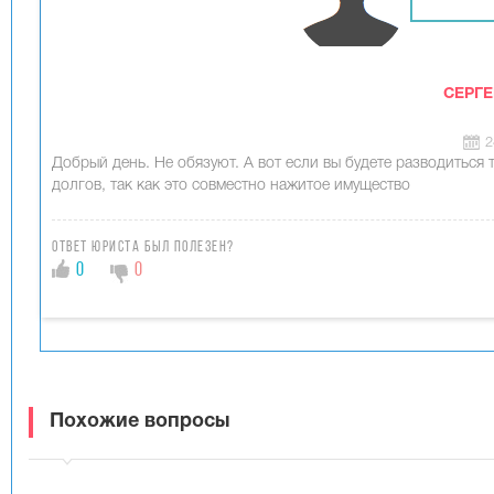
СЕРГЕ
2
Добрый день. Не обязуют. А вот если вы будете разводиться 
долгов, так как это совместно нажитое имущество
Ответ юриста был полезен?
0
0
Похожие вопросы